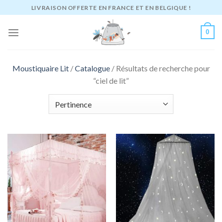
Passer
LIVRAISON OFFERTE EN FRANCE ET EN BELGIQUE !
au
contenu
0
Moustiquaire Lit
/
Catalogue
/
Résultats de recherche pour
“ciel de lit”