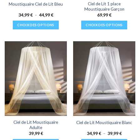
Ciel de Lit 1 place
Moustiquaire Ciel de Lit Bleu
produit
Moustiquaire Garçon
Plage
34,99
€
–
44,99
€
69,99
€
de
prix :
CHOIX DES OPTIONS
CHOIX DES OPTIONS
34,99 €
à
Ce
Ce
44,99 €
produit
produit
a
a
plusieurs
plusieurs
variations.
variations.
Les
Les
options
options
peuvent
peuvent
être
être
choisies
choisies
sur
sur
la
la
page
page
du
du
Ciel de Lit Moustiquaire
Ciel de Lit Moustiquaire Blanc
produit
produit
Adulte
Plage
39,99
€
34,99
€
–
39,99
€
de