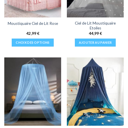
Ciel de Lit Moustiquaire
Moustiquaire Ciel de Lit Rose
Etoiles
42,99
€
44,99
€
CHOIX DES OPTIONS
AJOUTER AU PANIER
Ce
produit
a
plusieurs
variations.
Les
options
peuvent
être
choisies
sur
la
page
du