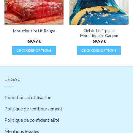
Ciel de Lit 1 place
Moustiquaire Lit Rouge
Moustiquaire Garçon
69,99
€
69,99
€
CHOIX DES OPTIONS
CHOIX DES OPTIONS
Ce
Ce
produit
produit
a
a
plusieurs
plusieurs
LÉGAL
variations.
variations.
Les
Les
options
options
Conditions d’utilisation
peuvent
peuvent
être
être
Politique de remboursement
choisies
choisies
Politique de confidentialité
sur
sur
la
la
Mentions légales
page
page