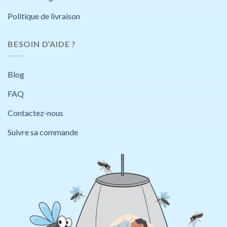
du
du
Politique de livraison
produit
produit
BESOIN D’AIDE ?
Blog
FAQ
Contactez-nous
Suivre sa commande