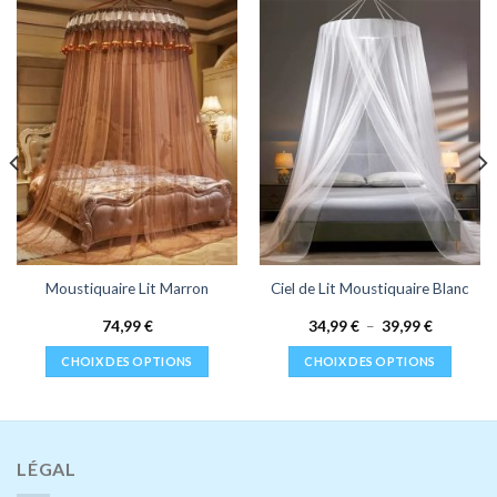
Moustiquaire Lit Marron
Ciel de Lit Moustiquaire Blanc
Plage
74,99
€
34,99
€
–
39,99
€
de
prix :
CHOIX DES OPTIONS
CHOIX DES OPTIONS
34,99 €
à
Ce
Ce
39,99 €
produit
produit
a
a
plusieurs
plusieurs
LÉGAL
variations.
variations.