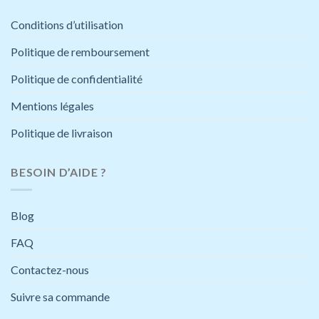
Les
Les
options
options
Conditions d’utilisation
peuvent
peuvent
être
être
Politique de remboursement
choisies
choisies
Politique de confidentialité
sur
sur
la
la
Mentions légales
page
page
du
du
Politique de livraison
produit
produit
BESOIN D’AIDE ?
Blog
FAQ
Contactez-nous
Suivre sa commande