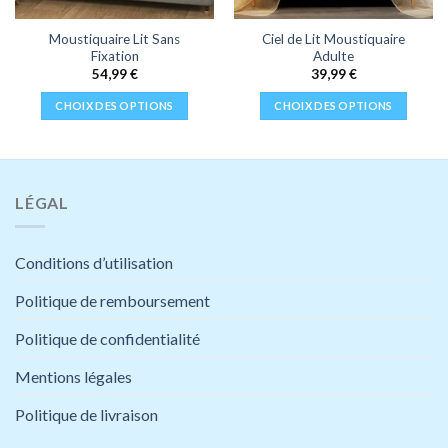
Moustiquaire Lit Sans
Ciel de Lit Moustiquaire
Fixation
Adulte
54,99
€
39,99
€
CHOIX DES OPTIONS
CHOIX DES OPTIONS
Ce
Ce
produit
produit
a
a
plusieurs
plusieurs
LÉGAL
variations.
variations.
Les
Les
options
options
Conditions d’utilisation
peuvent
peuvent
être
être
Politique de remboursement
choisies
choisies
Politique de confidentialité
sur
sur
la
la
Mentions légales
page
page
du
du
Politique de livraison
produit
produit