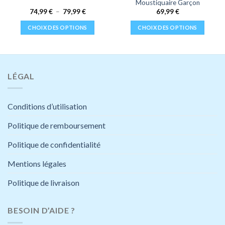
Moustiquaire Garçon
Plage
74,99
€
–
79,99
€
69,99
€
de
prix :
CHOIX DES OPTIONS
CHOIX DES OPTIONS
74,99 €
à
Ce
Ce
79,99 €
produit
produit
a
a
plusieurs
plusieurs
LÉGAL
variations.
variations.
Les
Les
options
options
Conditions d’utilisation
peuvent
peuvent
être
être
Politique de remboursement
choisies
choisies
Politique de confidentialité
sur
sur
la
la
Mentions légales
page
page
du
du
Politique de livraison
produit
produit
BESOIN D’AIDE ?