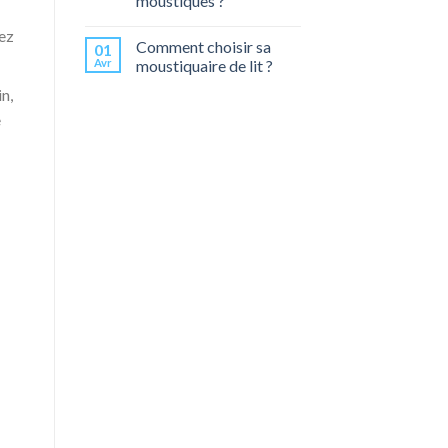
moustiques ?
xez
Comment choisir sa
01
Avr
moustiquaire de lit ?
in,
e