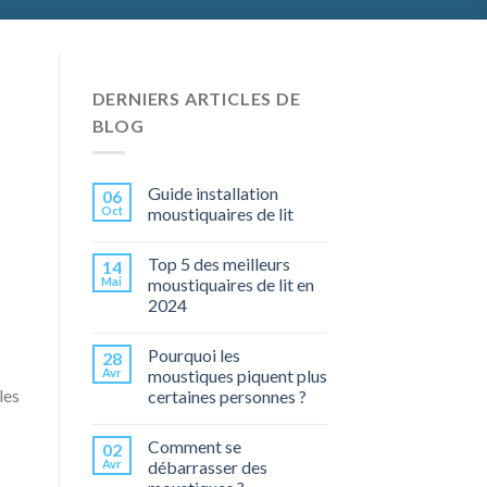
DERNIERS ARTICLES DE
BLOG
Guide installation
06
Oct
moustiquaires de lit
Top 5 des meilleurs
14
Mai
moustiquaires de lit en
2024
Pourquoi les
28
Avr
moustiques piquent plus
les
certaines personnes ?
Comment se
02
Avr
débarrasser des