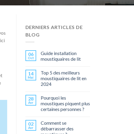
DERNIERS ARTICLES DE
vos
BLOG
ici
Guide installation
06
Oct
moustiquaires de lit
Top 5 des meilleurs
14
et
Mai
moustiquaires de lit en
e
2024
Pourquoi les
28
Avr
moustiques piquent plus
certaines personnes ?
Comment se
02
Avr
débarrasser des