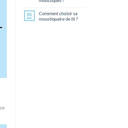
moustiques ?
Comment choisir sa
01
Avr
moustiquaire de lit ?
tre