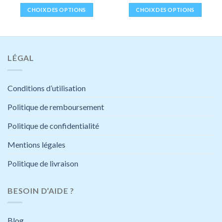
de
prix :
CHOIX DES OPTIONS
CHOIX DES OPTIONS
34,99 €
à
Ce
Ce
44,99 €
produit
produit
a
a
plusieurs
plusieurs
LÉGAL
variations.
variations.
Les
Les
options
options
Conditions d’utilisation
peuvent
peuvent
être
être
Politique de remboursement
choisies
choisies
Politique de confidentialité
sur
sur
la
la
Mentions légales
page
page
du
du
Politique de livraison
produit
produit
BESOIN D’AIDE ?
Blog