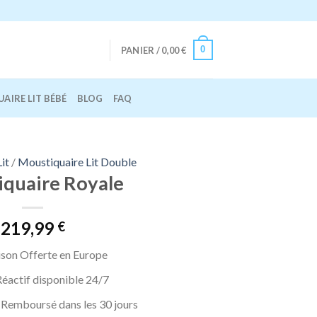
0
PANIER /
0,00
€
AIRE LIT BÉBÉ
BLOG
FAQ
it
/
Moustiquaire Lit Double
quaire Royale
219,99
€
ison Offerte en Europe
éactif disponible 24/7
u Remboursé dans les 30 jours