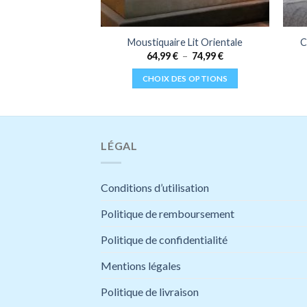
 Lit Princesse
Moustiquaire Lit Orientale
C
Plage
,99
€
64,99
€
–
74,99
€
de
prix :
ES OPTIONS
CHOIX DES OPTIONS
64,99 €
à
Ce
Ce
74,99 €
produit
produit
a
a
plusieurs
plusieurs
LÉGAL
variations.
variations.
Les
Les
Conditions d’utilisation
options
options
peuvent
peuvent
Politique de remboursement
être
être
choisies
choisies
Politique de confidentialité
sur
sur
Mentions légales
la
la
page
page
Politique de livraison
du
du