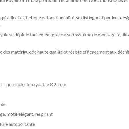
e Royale offre une protection infaillible contre les moustiques et 
ui allient esthétique et fonctionnalité, se distinguent par leur des
.
yale se déploie facilement grâce à son système de montage facile 
c des matériaux de haute qualité et résiste efficacement aux déchir
é + cadre acier inoxydable Ø25mm
ble
, motif élégant, respirant
cture autoportante